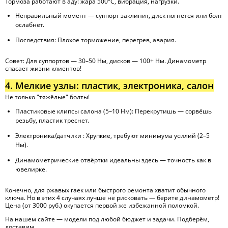
Тормоза работают в аду: жара 500°C, вибрация, нагрузки.
Неправильный момент — суппорт заклинит, диск погнётся или болт
ослабнет.
Последствия: Плохое торможение, перегрев, авария.
Совет: Для суппортов — 30–50 Нм, дисков — 100+ Нм. Динамометр
спасает жизни клиентов!
4. Мелкие узлы: пластик, электроника, салон
Не только "тяжёлые" болты!
Пластиковые клипсы салона (5–10 Нм): Перекрутишь — сорвёшь
резьбу, пластик треснет.
Электроника/датчики : Хрупкие, требуют минимума усилий (2–5
Нм).
Динамометрические отвёртки идеальны здесь — точность как в
ювелирке.
Конечно, для ржавых гаек или быстрого ремонта хватит обычного
ключа. Но в этих 4 случаях лучше не рисковать — берите динамометр!
Цена (от 3000 руб.) окупается первой же избежанной поломкой.
На нашем сайте — модели под любой бюджет и задачи. Подберём,
доставим.