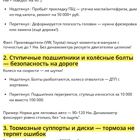
Нм + поворот на 90°).
Недотянул : Пробьёт прокладку ГБЦ — утечка масла/антифриза, дым
из-под капота, ремонт на 50 000+ руб.
Перетянул : Деформируется плоскость головки — нужна фрезеровка
или замена (ещё дороже!).
Факт: Производители (VW, Toyota) пишут моменты в мануале с
точностью до 1 Нм. Без динамометра рискуете двигателем целиком!
2. Ступичные подшипники и колёсные болты
— безопасность на дороге
Колесо на скорости — не шутки!
Недотянул: Болты разболтаются, колесо отвалится — ДТП с
жертвами.
Перетянул: Подшипник перегреется, ступица износится за 10 000
км вместо 100 000.
Пример: Норма для легковых авто — 90–120 Нм. Динамометр
фиксирует ровно столько, без "на ощупь".
3. Тормозные суппорты и диски — тормоза не
терпят ошибок