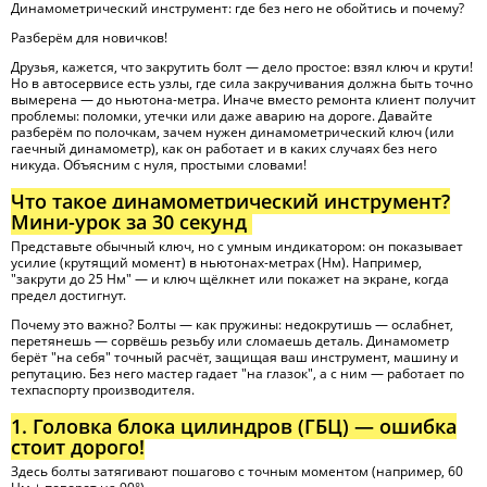
Динамометрический инструмент: где без него не обойтись и почему?
Разберём для новичков!
Друзья, кажется, что закрутить болт — дело простое: взял ключ и крути!
Но в автосервисе есть узлы, где сила закручивания должна быть точно
вымерена — до ньютона-метра. Иначе вместо ремонта клиент получит
проблемы: поломки, утечки или даже аварию на дороге. Давайте
разберём по полочкам, зачем нужен динамометрический ключ (или
гаечный динамометр), как он работает и в каких случаях без него
никуда. Объясним с нуля, простыми словами!
Что такое динамометрический инструмент?
Мини-урок за 30 секунд
Представьте обычный ключ, но с умным индикатором: он показывает
усилие (крутящий момент) в ньютонах-метрах (Нм). Например,
"закрути до 25 Нм" — и ключ щёлкнет или покажет на экране, когда
предел достигнут.
Почему это важно? Болты — как пружины: недокрутишь — ослабнет,
перетянешь — сорвёшь резьбу или сломаешь деталь. Динамометр
берёт "на себя" точный расчёт, защищая ваш инструмент, машину и
репутацию. Без него мастер гадает "на глазок", а с ним — работает по
техпаспорту производителя.
1. Головка блока цилиндров (ГБЦ) — ошибка
стоит дорого!
Здесь болты затягивают пошагово с точным моментом (например, 60