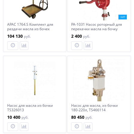
ХИТ
APAC 1764.S Комплект для
PA-1031 Насос роторный для
раздачи масла из бочек
перекачки масла на бочку
мобильный, с тележкой
200л(алюм.)
104 130
2 400
руб.
руб.
Насос для масла из бочки
Насос для масла, из бочки
TS326013
180-220л, TS466114
10 400
80 450
руб.
руб.