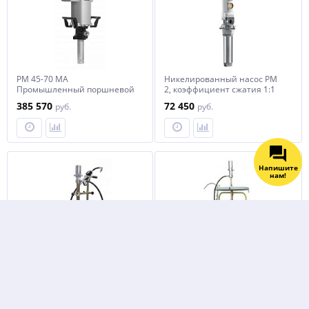
PM 45-70 MA
Никелированный насос PM
Промышленный поршневой
2, коэффициент сжатия 1:1
насос
385 570
72 450
руб.
руб.
Напишите
нам!
APAC 1761A Комплект для
APAC 1782.A Комплект для
раздачи масла из бочек
раздачи солидола из бочек
мобильный, с тележкой
72 130
115 930
руб.
руб.