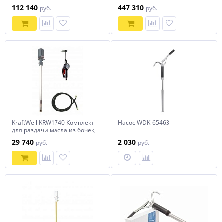
50 кг
112 140
447 310
руб.
руб.
KraftWell KRW1740 Комплект
Насос WDK-65463
для раздачи масла из бочек,
мобильный
29 740
2 030
руб.
руб.