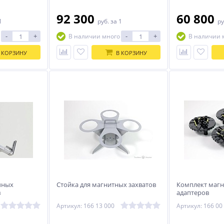
92 300
60 800
1
руб.
за 1
ру
-
+
-
+
В наличии много
В наличии 
 КОРЗИНУ
В КОРЗИНУ
чных
Стойка для магнитных захватов
Комплект магн
в
адаптеров
Артикул: 166 13 000
Артикул: 166 00