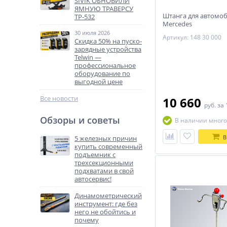
SIVIK ОБНОВИЛИ
ЯМНУЮ ТРАВЕРСУ
Штанга для автомо
ТР-532
Mercedes
30 июля 2026
Артикул: 148 30 000
Скидка 50% на пуско-
зарядные устройства
Telwin —
профессиональное
оборудование по
выгодной цене
Все новости
10 660
руб.
за 
Обзоры и советы
В наличии много
В
5 железных причин
купить современный
подъемник с
трехсекционными
подхватами в свой
автосервис!
Динамометрический
инструмент: где без
него не обойтись и
почему