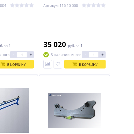
(платформы 116 10 000)
 004
Артикул: 116 10 000
35 020
б.
за 1
руб.
за 1
-
+
-
+
много
В наличии много
В КОРЗИНУ
В КОРЗИНУ