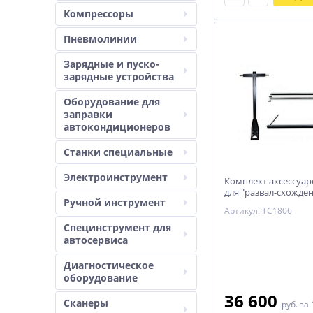
Компрессоры
Пневмолинии
Зарядные и пуско-
зарядные устройства
Оборудование для
заправки
автокондиционеров
Станки специальные
Электроинструмент
Комплект аксессуар
для "развал-схожде
Ручной инструмент
грузового транспор
Артикул: TC1806
Trommelberg
Специнструмент для
автосервиса
Диагностическое
оборудование
36 600
Сканеры
руб.
за 