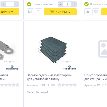
-
+
-
+
В наличии много
В наличии 
 КОРЗИНУ
В КОРЗИНУ
катки
Задние сдвижные платформы
Приспособлен
лей
для установки в нишу
для стенда РУУ
(платформа 019-03), 4 шт.
Артикул: 019 03 000
Артикул: КС507
Техно Вектор 4