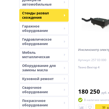
автомобильные
Стенды развал
схождения
Гаражное
оборудование
Гидравлическое
оборудование
Инклинометр элек
Мебель
металлическая
Артикул: 257 03 000
Оборудование для
Техно Вектор 4
замены масла
Кузовной ремонт
Сварочное
180 250
оборудование
руб.
В наличии много
Покрасочное
оборудование
В