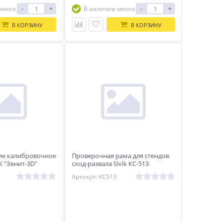
-
+
-
+
много
В наличии много
В КОРЗИНУ
В КОРЗИНУ
ие калибровочное
Проверочная рама для стендов
К "Зенит-3D"
сход-развала Sivik КС-513
Артикул: КС513