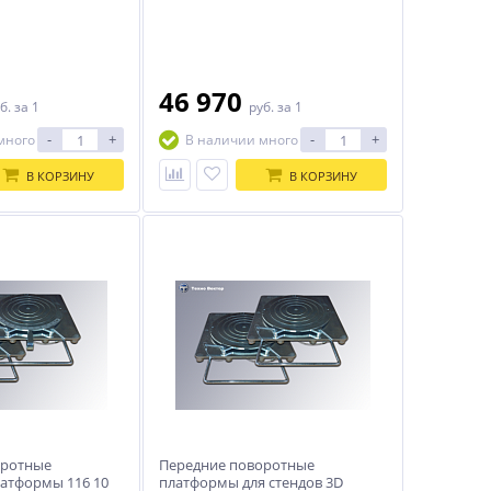
46 970
б.
за 1
руб.
за 1
-
+
-
+
много
В наличии много
В КОРЗИНУ
В КОРЗИНУ
оротные
Передние поворотные
атформы 116 10
платформы для стендов 3D