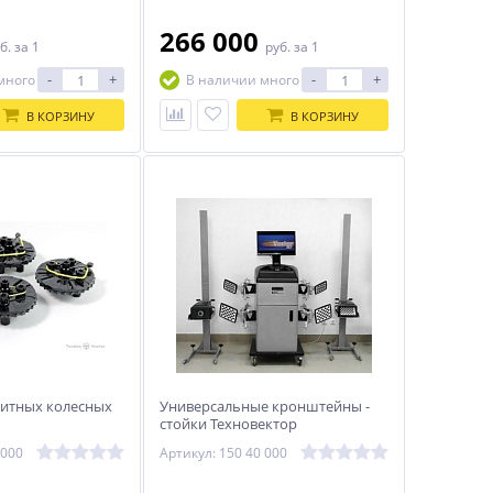
266 000
б.
за 1
руб.
за 1
-
+
-
+
много
В наличии много
В КОРЗИНУ
В КОРЗИНУ
итных колесных
Универсальные кронштейны -
стойки Техновектор
 000
Артикул: 150 40 000