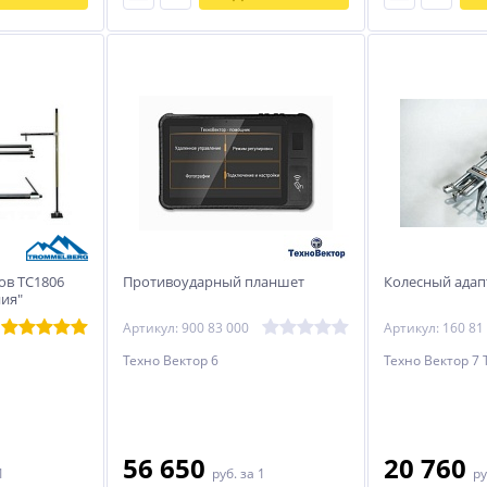
ов TC1806
Противоударный планшет
Колесный адап
ния"
та
Артикул: 900 83 000
Артикул: 160 81
Техно Вектор 6
Техно Вектор 7 
56 650
20 760
1
руб.
за 1
ру