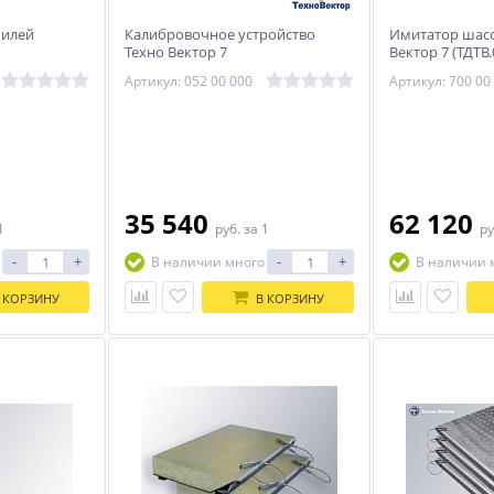
билей
Калибровочное устройство
Имитатор шасс
Техно Вектор 7
Вектор 7 (ТДТВ.
Артикул: 052 00 000
Артикул: 700 00
35 540
62 120
1
руб.
за 1
ру
-
+
-
+
В наличии много
В наличии 
 КОРЗИНУ
В КОРЗИНУ