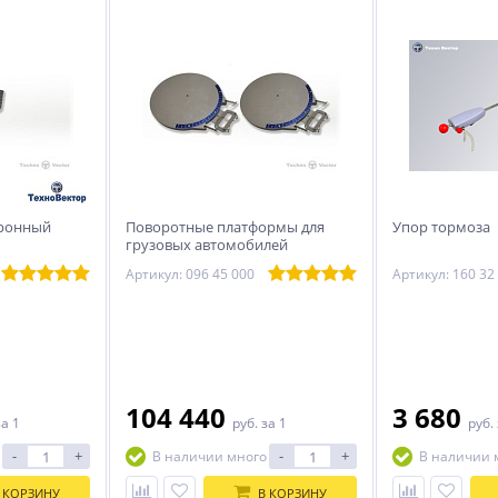
тронный
Поворотные платформы для
Упор тормоза
грузовых автомобилей
Артикул: 096 45 000
Артикул: 160 32
104 440
3 680
за 1
руб.
за 1
руб.
-
+
-
+
В наличии много
В наличии 
 КОРЗИНУ
В КОРЗИНУ