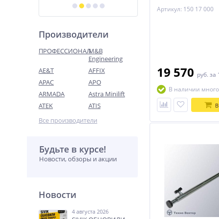
Артикул: 150 17 000
Производители
ПРОФЕССИОНАЛ
M&B
Engineering
19 570
AE&T
AFFIX
руб.
за 
APAC
APO
В наличии много
ARMADA
Astra Minilift
ATEK
ATIS
В
Все производители
Будьте в курсе!
Новости, обзоры и акции
Новости
4 августа 2026