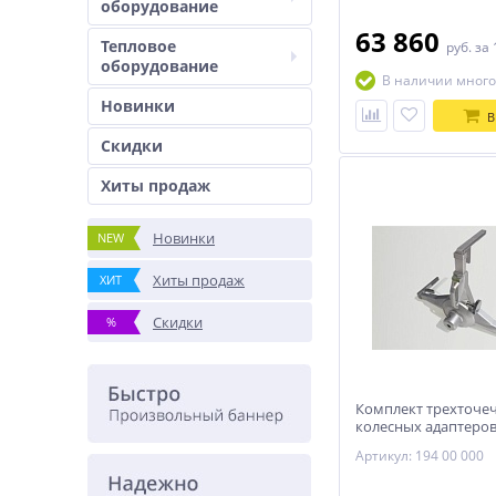
оборудование
63 860
Тепловое
руб.
за 
оборудование
В наличии много
Новинки
В
Скидки
Хиты продаж
Новинки
NEW
Хиты продаж
ХИТ
Скидки
%
Комплект трехточе
колесных адаптеро
Артикул: 194 00 000