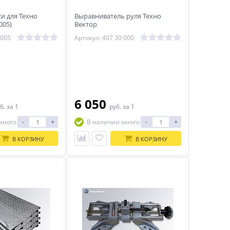
и для Техно
Выравниватель руля Техно
005)
Вектор
 005
Артикул: 407 30 000
6 050
б.
за 1
руб.
за 1
-
+
-
+
много
В наличии много
В КОРЗИНУ
В КОРЗИНУ