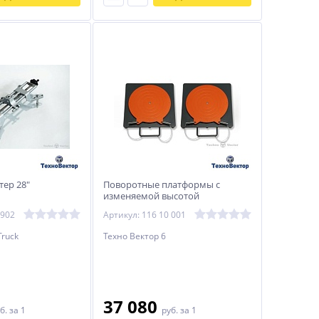
тер 28"
Поворотные платформы с
изменяемой высотой
(40мм/50мм) для 3D стендов
 902
Артикул: 116 10 001
Truck
Техно Вектор 6
37 080
б.
за 1
руб.
за 1