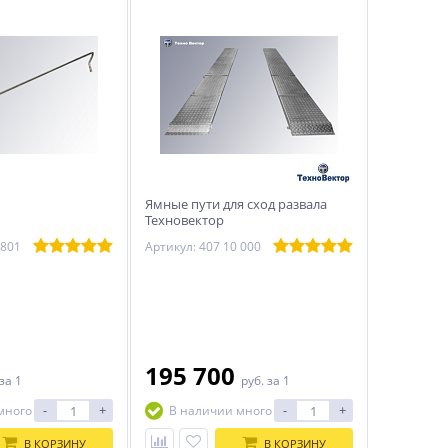
Ямные пути для сход развала
Техновектор
 801
Артикул: 407 10 000
195 700
за 1
руб.
за 1
-
+
-
+
много
В наличии много
В КОРЗИНУ
В КОРЗИНУ