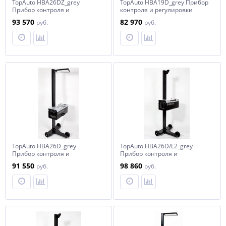
TopAuto HBA26DZ_grey
TopAuto HBA19D_grey Прибор
Прибор контроля и
контроля и регулировки
регулировки света фар
света фар
93 570
82 970
руб.
руб.
усиленный, с наводчиком
TopAuto HBA26D_grey
TopAuto HBA26D/L2_grey
Прибор контроля и
Прибор контроля и
регулировки света фар
регулировки света фар
91 550
98 860
руб.
руб.
усиленный
усиленный