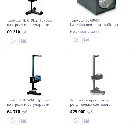
TopAuto HBA19DZ Прибор
TopAuto HBA9601
контроля и регулировки
Калибровочное устройство
света фар с наводчиком
для приборов для
60 210
Не указана цена
руб.
регулировки света фар
TopAuto HBA26D Прибор
Установка проверки и
контроля и регулировки
регулировки светового
света фар усиленный
потока фар NORDBERG NTF4
64 370
425 000
руб.
руб.