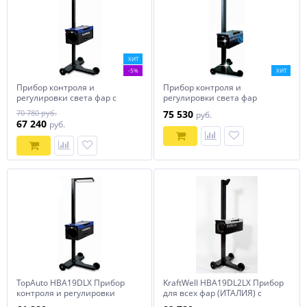
ХИТ
-5%
ХИТ
Прибор контроля и
Прибор контроля и
регулировки света фар с
регулировки света фар
лазером KraftWell (Италия)
усиленный, с лазерным
70 780 руб.
75 530
руб.
арт. HBA19DL1LX
наводчиком KraftWell
67 240
руб.
(Италия) арт. HBA26DL1
TopAuto HBA19DLX Прибор
KraftWell HBA19DL2LX Прибор
контроля и регулировки
для всех фар (ИТАЛИЯ) с
света фар
двумя лазерами