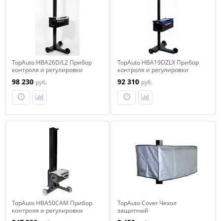
TopAuto HBA26D/L2 Прибор
TopAuto HBA19DZLX Прибор
контроля и регулировки
контроля и регулировки
света фар усиленный
света фар с наводчиком
98 230
92 310
руб.
руб.
TopAuto HBA50CAM Прибор
TopAuto Cover Чехол
контроля и регулировки
защитный
света фар с телекамерой