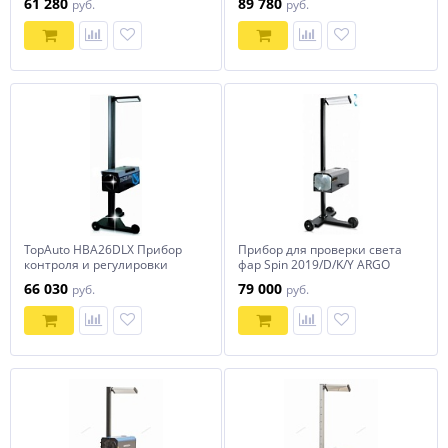
61 280
89 780
руб.
руб.
TopAuto HBA26DLX Прибор
Прибор для проверки света
контроля и регулировки
фар Spin 2019/D/K/Y ARGO
света фар усиленный
(Италия)
66 030
79 000
руб.
руб.