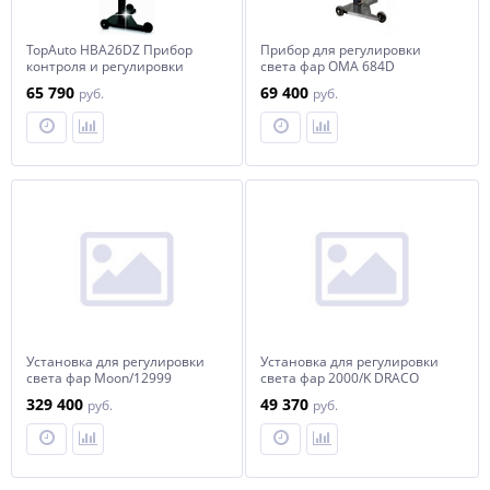
TopAuto HBA26DZ Прибор
Прибор для регулировки
контроля и регулировки
света фар OMA 684D
света фар усиленный, с
65 790
69 400
руб.
руб.
наводчиком
Установка для регулировки
Установка для регулировки
света фар Moon/12999
света фар 2000/K DRACO
329 400
49 370
руб.
руб.