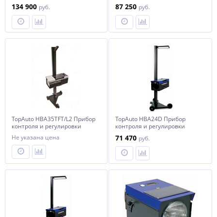
света фар
134 900
87 250
руб.
руб.
TopAuto HBA35TFT/L2 Прибор
TopAuto HBA24D Прибор
контроля и регулировки
контроля и регулировки
света фар
света фар усиленный, с
Не указана цена
71 470
руб.
вращающейся стойкой