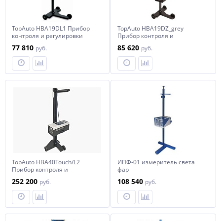
TopAuto HBA19DL1 Прибор
TopAuto HBA19DZ_grey
контроля и регулировки
Прибор контроля и
света фар с лазером
регулировки света фар с
77 810
85 620
руб.
руб.
наводчиком
TopAuto HBA40Touch/L2
ИПФ-01 измеритель света
Прибор контроля и
фар
регулировки света фар
252 200
108 540
руб.
руб.