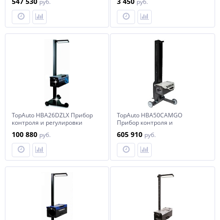
547 530
3 450
руб.
руб.
TopAuto HBA26DZLX Прибор
TopAuto HBA50CAMGO
контроля и регулировки
Прибор контроля и
света фар усиленный, с
регулировки света фар с
100 880
605 910
руб.
руб.
наводчиком
телекамерой