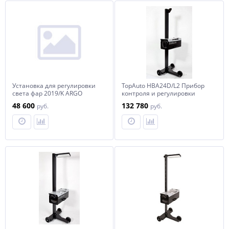
Установка для регулировки
TopAuto HBA24D/L2 Прибор
света фар 2019/K ARGO
контроля и регулировки
света фар усиленный с
48 600
132 780
руб.
руб.
поворотной стойкой