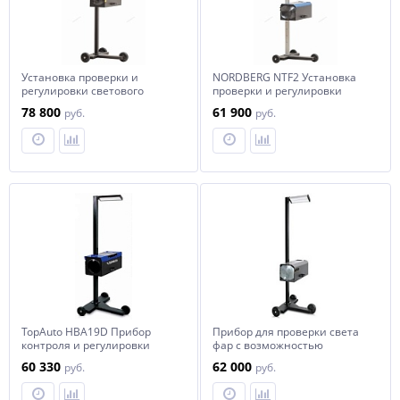
Установка проверки и
NORDBERG NTF2 Установка
регулировки светового
проверки и регулировки
потока фар, линза из стекла,
светового потока фар,
78 800
61 900
руб.
руб.
лазерный указатель
цифровой люксометр
NORDBERG NTF3
TopAuto HBA19D Прибор
Прибор для проверки света
контроля и регулировки
фар с возможностью
света фар
регулировки по высоте, с
60 330
62 000
руб.
руб.
цифровым люксметром и
зеркалом, Tecnolux (Италия)