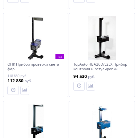
-5%
ОПК Прибор проверки света
TopAuto HBA26D/L2LX Прибор
фар
контроля и регулировки
света фар усиленный
118 830 руб.
94 530
руб.
112 880
руб.