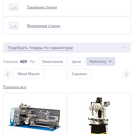
Токарные станки
Фрезерные станки
Подобрать товары по параметрам
409
Товаров:
По
:
Умолчанию
Цене
Рейтингу
Metal Master
Сорокин
Meta
Показать все