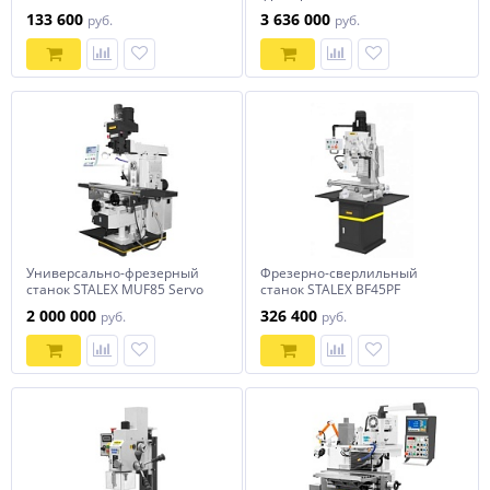
WFM 850 Servo
133 600
3 636 000
руб.
руб.
Универсально-фрезерный
Фрезерно-сверлильный
станок STALEX MUF85 Servo
станок STALEX BF45PF
2 000 000
326 400
руб.
руб.