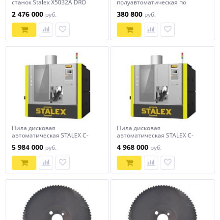
станок Stalex X5032A DRO
полуавтоматическая по
алюминию Stalex QCS-400A
2 476 000
380 800
руб.
руб.
Пила дисковая
Пила дисковая
автоматическая STALEX C-
автоматическая STALEX C-
100A NC
80A NC
5 984 000
4 968 000
руб.
руб.