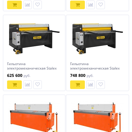
Гильотина
Гильотина
электромеханическая Stalex
электромеханическая Stalex
Q11-4x1250
Q11-2x2050
625 600
748 800
руб.
руб.