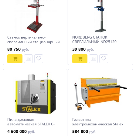
Станок вертикально-
NORDBERG СТАНОК
сверлильный стационарный
СВЕРЛИЛЬНЫЙ ND25120
12 скоростей, 32мм, 1500Вт
(900Вт, 25мм, макс расст до
80 750
39 800
руб.
руб.
СОРОКИН
стола 685мм, 12 скоростей,
тиски)
Пила дисковая
Гильотина
автоматическая STALEX C-
электромеханическая Stalex
70A NC
Q11-3x1250A
4 600 000
584 800
руб.
руб.