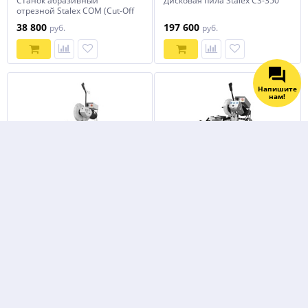
Станок абразивный
Дисковая пила Stalex CS-350
отрезной Stalex COM (Cut-Off
Machine) -400M/3
38 800
197 600
руб.
руб.
Напишите
нам!
Дисковая пила Stalex CS-315
Дисковая пила Stalex CS-275
178 400
131 200
руб.
руб.