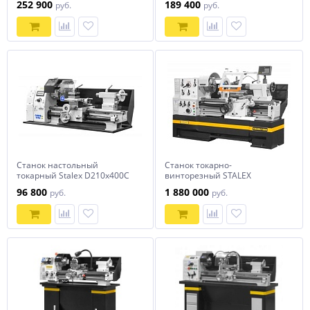
252 900
189 400
руб.
руб.
Станок настольный
Станок токарно-
токарный Stalex D210x400C
винторезный STALEX
Vario
C6256/1000
96 800
1 880 000
руб.
руб.