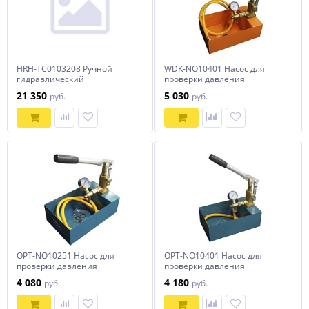
HRH-TC0103208 Ручной
WDK-NO10401 Насос для
гидравлический
проверки давления
радиальный пресс для труб,
(опрессовочный), 40 бар
21 350
5 030
руб.
руб.
8 т
OPT-NO10251 Насос для
OPT-NO10401 Насос для
проверки давления
проверки давления
(опрессовочный), 25 бар
(опрессовочный), 40 бар
4 080
4 180
руб.
руб.
OPTIMUS
OPTIMUS