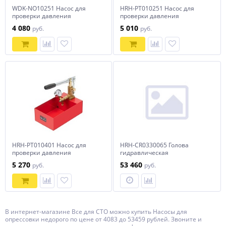
WDK-NO10251 Насос для
HRH-PT010251 Насос для
проверки давления
проверки давления
(опрессовочный), 25 бар
(опрессовочный), 25 бар
4 080
5 010
руб.
руб.
HRH-PT010401 Насос для
HRH-CR0330065 Голова
проверки давления
гидравлическая
(опрессовочный), 40 бар
универсальная (резка,
5 270
53 460
руб.
руб.
опрессовка, перфорация), 6,5
т
В интернет-магазине Все для СТО можно купить Насосы для
опрессовки недорого по цене от 4083 до 53459 рублей. Звоните и