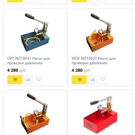
OPT-NO10631 Насос для
WDK-NO10631 Насос для
проверки давления
проверки давления
(опрессовочный), 63 бар
(опрессовочный), 63 бар
4 280
4 280
руб.
руб.
OPTIMUS