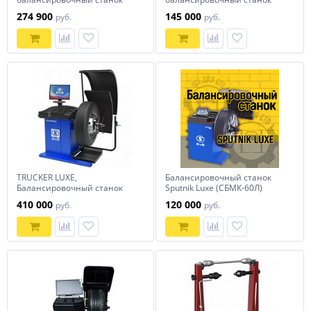
СТОРМ Proxy-8-3
СТОРМ Plaza-3
274 900
145 000
руб.
руб.
TRUCKER LUXE,
Балансировочный станок
Балансировочный станок
Sputnik Luxe (СБМК-60Л)
для грузовых колес, ЖК-
410 000
120 000
руб.
руб.
монитор Синий