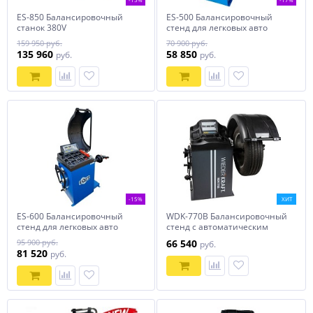
ES-850 Балансировочный
ES-500 Балансировочный
станок 380V
стенд для легковых авто
5015, 220V
159 950 руб.
70 900 руб.
135 960
58 850
руб.
руб.
-15%
ХИТ
ES-600 Балансировочный
WDK-770B Балансировочный
стенд для легковых авто
стенд с автоматическим
измерением двух
95 900 руб.
66 540
руб.
параметров Wiederkraft
81 520
руб.