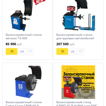
Балансировочный станок
Балансировочный станок
автомат TS-600
для грузовых автомобилей
NORDBERG 45TRK (380в)
85 900
207 500
руб.
руб.
Балансировочный станок
Балансировочный стенд
Сивик Старт СБМК-60 Э
(СБМП-40 Л) ALPHA Luxe SIVIC