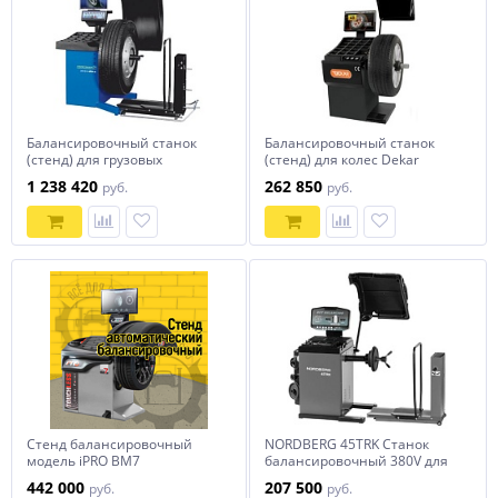
Балансировочный станок
Балансировочный станок
(стенд) для грузовых
(стенд) для колес Dekar
автомобилей Hofmann
HW9820
1 238 420
262 850
руб.
руб.
Geodyna 4800-2L LIFT
Стенд балансировочный
NORDBERG 45TRK Станок
модель iPRO BM7
балансировочный 380V для
грузовых машин, серый
442 000
207 500
руб.
руб.