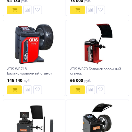
44 180
75 000
руб.
руб.
параметров
ATIS WB718
ATIS WB70 Балансировочный
Балансировочный станок
станок
145 140
66 000
руб.
руб.