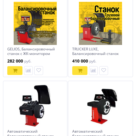
GELIOS, Балансировочный
TRUCKER LUXE,
станок с ЖК-монитором
Балансировочный станок
для грузовых колес, ЖК-
282 000
410 000
руб.
руб.
монитор красный
Автоматический
Автоматический
балансировочный станок
балансировочный станок